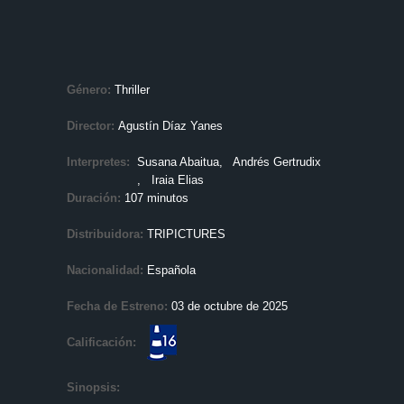
Género:
Thriller
Director:
Agustín Díaz Yanes
Interpretes:
Susana Abaitua
, Andrés Gertrudix
, Iraia Elias
Duración:
107 minutos
Distribuidora:
TRIPICTURES
Nacionalidad:
Española
Fecha de Estreno:
03 de octubre de 2025
Calificación:
Sinopsis: