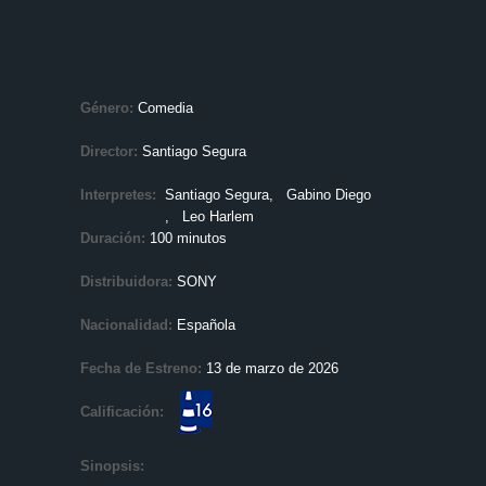
Género:
Comedia
Director:
Santiago Segura
Interpretes:
Santiago Segura
, Gabino Diego
, Leo Harlem
Duración:
100 minutos
Distribuidora:
SONY
Nacionalidad:
Española
Fecha de Estreno:
13 de marzo de 2026
Calificación:
Sinopsis: