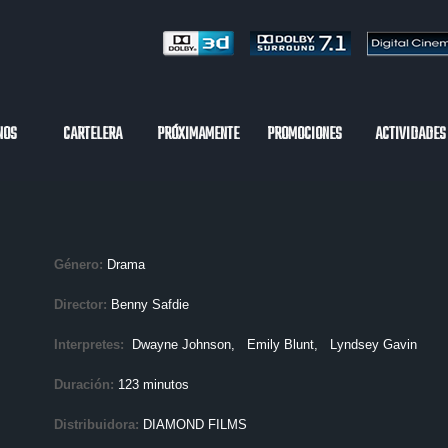
NOS
CARTELERA
PRÓXIMAMENTE
PROMOCIONES
ACTIVIDADES
Género:
Drama
Director:
Benny Safdie
Interpretes:
Dwayne Johnson
, Emily Blunt
, Lyndsey Gavin
Duración:
123 minutos
Distribuidora:
DIAMOND FILMS