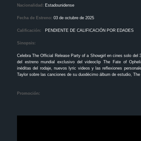
Nacionalidad:
Estadounidense
Fecha de Estreno:
03 de octubre de 2025
Calificación:
PENDIENTE DE CALIFICACIÓN POR EDADES
Sinopsis:
Celebra The Official Release Party of a Showgirl en cines solo del 3
del estreno mundial exclusivo del videoclip The Fate of Ophel
inéditas del rodaje, nuevos lyric videos y las reflexiones persona
Taylor sobre las canciones de su duodécimo álbum de estudio, The L
Promoción: