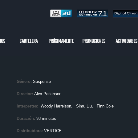
NOS
CARTELERA
PRÓXIMAMENTE
PROMOCIONES
ACTIVIDADES
Género:
Suspense
Director:
Alex Parkinson
Interpretes:
Woody Harrelson
, Simu Liu
, Finn Cole
Duración:
93 minutos
Distribuidora:
VERTICE