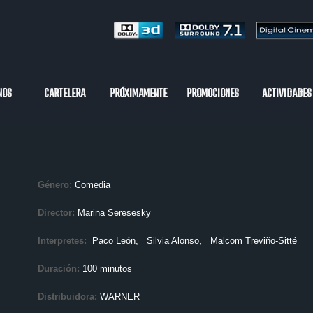
NOS
CARTELERA
PRÓXIMAMENTE
PROMOCIONES
ACTIVIDADES
Género:
Comedia
Director:
Marina Seresesky
Interpretes:
Paco León
, Silvia Alonso
, Malcom Treviño-Sitté
Duración:
100 minutos
Distribuidora:
WARNER