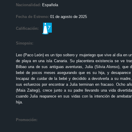
Nacionalidad:
Española
Fecha de Estreno:
01 de agosto de 2025
Calificación:
Sinopsis:
Leo (Paco León) es un tipo soltero y mujeriego que vive al día en 
de playa en una isla Canaria. Su placentera existencia se ve tra
Bilbao una de sus antiguas aventuras, Julia (Silvia Alonso), que
bebé de pocos meses asegurando que es su hija, y desaparece
Incapaz de cuidar de la bebé y decidido a devolverla a su madre,
sus esfuerzos por encontrar a Julia terminan en fracaso. Ocho añ
(Maia Zaitegi), crece junto a su padre llevando una vida divertid
cuando Julia reaparece en sus vidas con la intención de arrebata
hija.
Promoción: