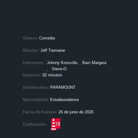
Género:
Comedia
Director:
Jeff Tremaine
Interpretes:
Johnny Knoxville
, Bam Margera
, Steve-O
Duración:
92 minutos
Distribuidora:
PARAMOUNT
Nacionalidad:
Estadounidense
Fecha de Estreno:
26 de junio de 2026
Calificación: