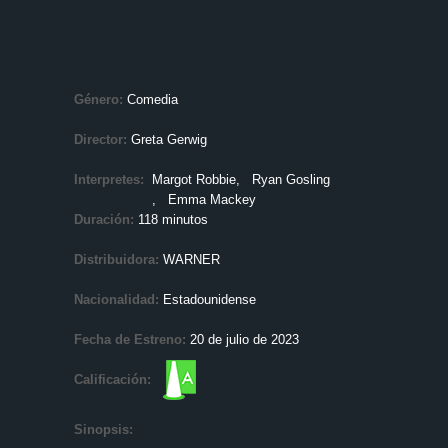
Género:
Comedia
Director:
Greta Gerwig
Interpretes:
Margot Robbie
, Ryan Gosling
, Emma Mackey
Duración:
118 minutos
Distribuidora:
WARNER
Nacionalidad:
Estadounidense
Fecha de Estreno:
20 de julio de 2023
Calificación:
Sinopsis: