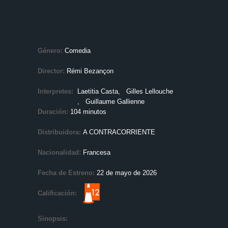
Género:
Comedia
Director:
Rémi Bezançon
Interpretes:
Laetitia Casta
, Gilles Lellouche
, Guillaume Gallienne
Duración:
104 minutos
Distribuidora:
A CONTRACORRIENTE
Nacionalidad:
Francesa
Fecha de Estreno:
22 de mayo de 2026
Calificación:
Sinopsis: